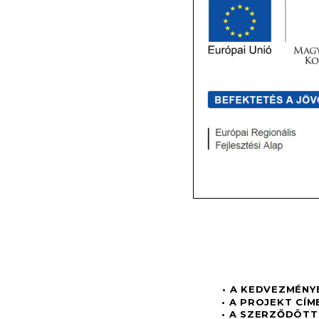
 • A KEDVEZMÉNY
• A PROJEKT CÍM
• A SZERZŐDÖT