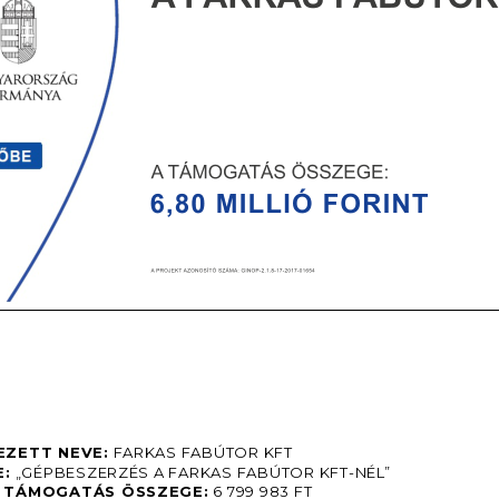
EZETT NEVE:
 FARKAS FABÚTOR KFT
E:
 „GÉPBESZERZÉS A FARKAS FABÚTOR KFT-NÉL”
T TÁMOGATÁS ÖSSZEGE:
 6 799 983 FT